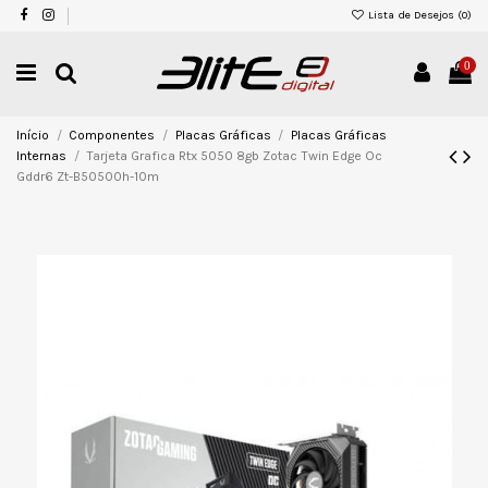
Lista de Desejos (
0
)
0
Início
Componentes
Placas Gráficas
Placas Gráficas
Internas
Tarjeta Grafica Rtx 5050 8gb Zotac Twin Edge Oc
Gddr6 Zt-B50500h-10m