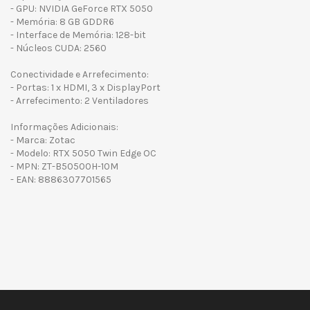
- GPU: NVIDIA GeForce RTX 5050
- Memória: 8 GB GDDR6
- Interface de Memória: 128-bit
- Núcleos CUDA: 2560
Conectividade e Arrefecimento:
- Portas: 1 x HDMI, 3 x DisplayPort
- Arrefecimento: 2 Ventiladores
Informações Adicionais:
- Marca: Zotac
- Modelo: RTX 5050 Twin Edge OC
- MPN: ZT-B50500H-10M
- EAN: 8886307701565