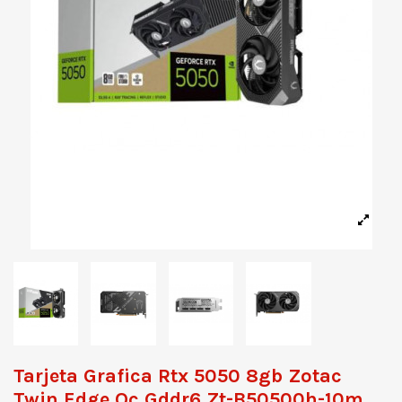
Tarjeta Grafica Rtx 5050 8gb Zotac
Twin Edge Oc Gddr6 Zt-B50500h-10m