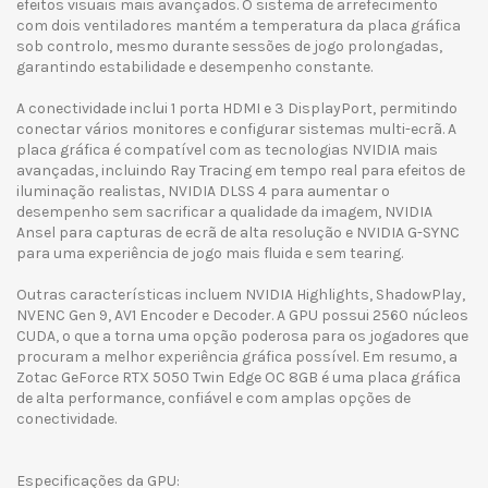
efeitos visuais mais avançados. O sistema de arrefecimento
com dois ventiladores mantém a temperatura da placa gráfica
sob controlo, mesmo durante sessões de jogo prolongadas,
garantindo estabilidade e desempenho constante.
A conectividade inclui 1 porta HDMI e 3 DisplayPort, permitindo
conectar vários monitores e configurar sistemas multi-ecrã. A
placa gráfica é compatível com as tecnologias NVIDIA mais
avançadas, incluindo Ray Tracing em tempo real para efeitos de
iluminação realistas, NVIDIA DLSS 4 para aumentar o
desempenho sem sacrificar a qualidade da imagem, NVIDIA
Ansel para capturas de ecrã de alta resolução e NVIDIA G-SYNC
para uma experiência de jogo mais fluida e sem tearing.
Outras características incluem NVIDIA Highlights, ShadowPlay,
NVENC Gen 9, AV1 Encoder e Decoder. A GPU possui 2560 núcleos
CUDA, o que a torna uma opção poderosa para os jogadores que
procuram a melhor experiência gráfica possível. Em resumo, a
Zotac GeForce RTX 5050 Twin Edge OC 8GB é uma placa gráfica
de alta performance, confiável e com amplas opções de
conectividade.
Especificações da GPU: