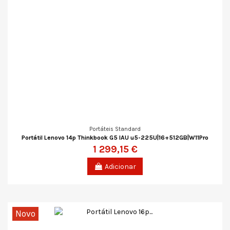
Portáteis Standard
Portátil Lenovo 14p Thinkbook G5 IAU u5-225U|16+512GB|W11Pro
1 299,15 €
Adicionar
Novo