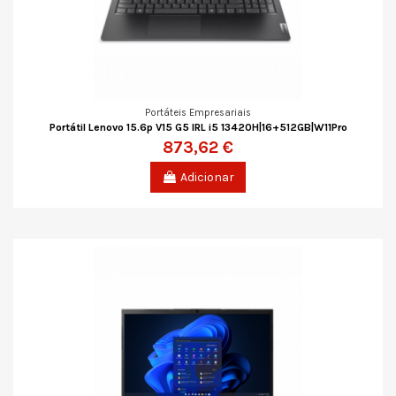
Portáteis Empresariais
Portátil Lenovo 15.6p V15 G5 IRL i5 13420H|16+512GB|W11Pro
873,62 €
Adicionar