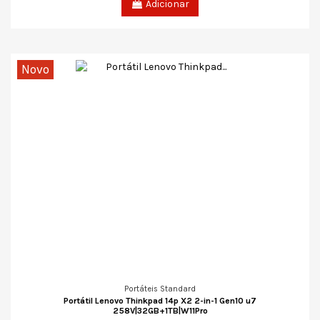
Adicionar
Novo
Portáteis Standard
Portátil Lenovo Thinkpad 14p X2 2-in-1 Gen10 u7
258V|32GB+1TB|W11Pro