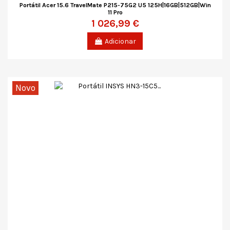
Portátil Acer 15.6 TravelMate P215-75G2 U5 125H|16GB|512GB|Win
11 Pro
1 026,99 €
Adicionar
Novo