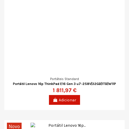
Portáteis Standard
Portátil Lenovo 16p ThinkPad E16 Gen 3 u7-258V|32GB|1TB|W11P
1 811,97 €
Adicionar
Novo