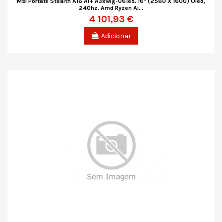
Msi Portatil Stealth A16 Ai+ A3xwig-061es. 16" (2560 X 1600) Oled,
240hz. Amd Ryzen Ai...
4 101,93 €
Adicionar