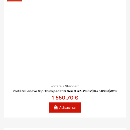
Portáteis Standard
Portátil Lenovo 16p Thinkpad E16 Gen 3 u7-256V|16+512GB|W11P
1 550,70 €
Adicionar