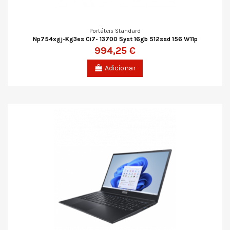
Portáteis Standard
Np754xgj-Kg3es Ci7- 13700 Syst 16gb 512ssd 156 W11p
994,25 €
Adicionar