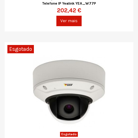
Telefone IP Yealink YEA_W77P
202,42 €
Ver mais
Esgotado
Esgotado