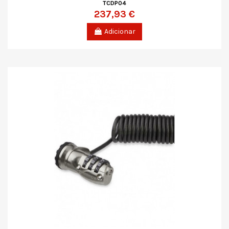
TCDP04
237,93 €
Adicionar