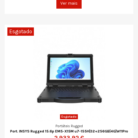
Ver mais
Esgotado
Esgotado
Portáteis Rugged
Port. INSYS Rugged 15.6p EM5-X15M u7-155H|32+256GB|4G|W11Pro
2 933,92 €