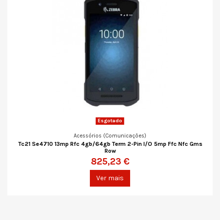
Esgotado
Acessórios (Comunicações)
Tc21 Se4710 13mp Rfc 4gb/64gb Term 2-Pin I/O 5mp Ffc Nfc Gms
Row
825,23 €
Ver mais