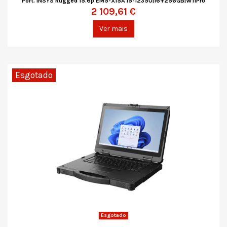
Port. INSYS Rugged 15.6p EM5-X15A i5-1235U|16+256GB|W11Pro
2 109,61 €
Ver mais
Esgotado
Esgotado