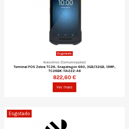
Esgotado
Acessórios (Comunicações)
Terminal POS Zebra TC26, Snapdragon 660, 3GB/32GB, 13MP,
TC26BK-11A222-A6
822,60 €
Ver mais
Esgotado