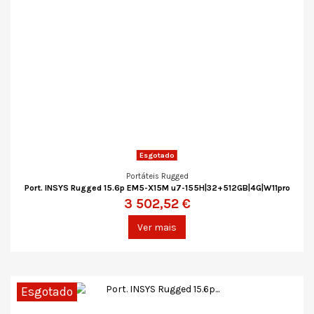
Esgotado
Portáteis Rugged
Port. INSYS Rugged 15.6p EM5-X15M u7-155H|32+512GB|4G|W11pro
3 502,52 €
Ver mais
Esgotado