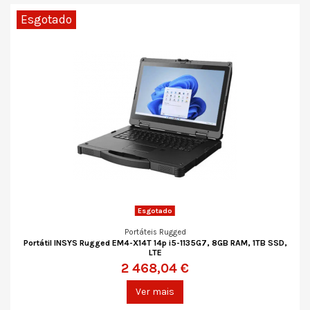
Esgotado
Esgotado
Portáteis Rugged
Portátil INSYS Rugged EM4-X14T 14p i5-1135G7, 8GB RAM, 1TB SSD,
LTE
2 468,04 €
Ver mais