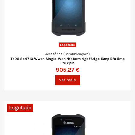
Esgotado
Acessórios (Comunicações)
Tc26 Se4710 Wwan Single-Wan Nfcterm 4gb/64gb 13mp Rfc 5mp
Ffc 2pin
905,27 €
Ver mais
Esgotado