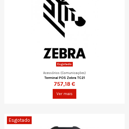
Esgotado
Acessórios (Comunicações)
Terminal POS Zebra TC21
757,18 €
Ver mais
Esgotado