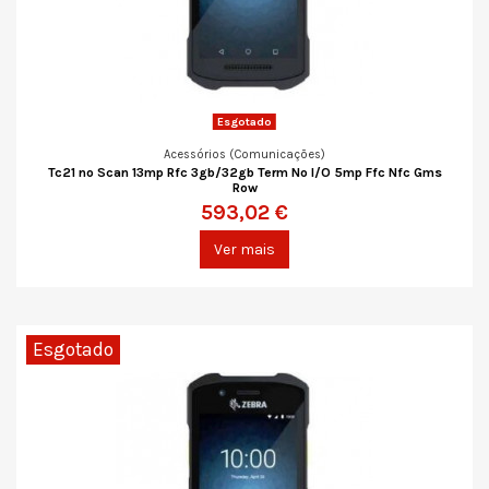
Esgotado
Acessórios (Comunicações)
Tc21 no Scan 13mp Rfc 3gb/32gb Term No I/O 5mp Ffc Nfc Gms
Row
593,02 €
Ver mais
Esgotado