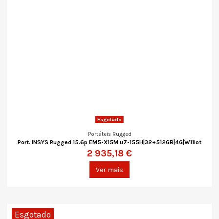
Esgotado
Portáteis Rugged
Port. INSYS Rugged 15.6p EM5-X15M u7-155H|32+512GB|4G|W11iot
2 935,18 €
Ver mais
Esgotado