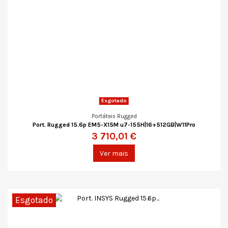
Esgotado
Portáteis Rugged
Port. Rugged 15.6p EM5-X15M u7-155H|16+512GB|W11Pro
3 710,01 €
Ver mais
Esgotado