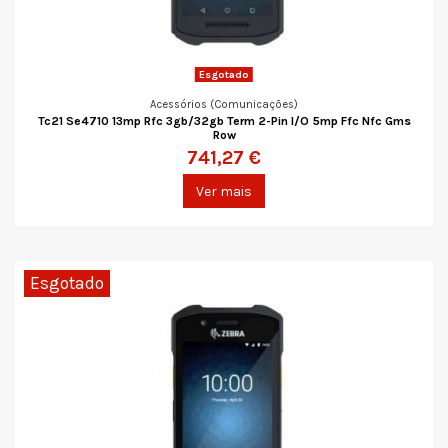
Esgotado
Acessórios (Comunicações)
Tc21 Se4710 13mp Rfc 3gb/32gb Term 2-Pin I/O 5mp Ffc Nfc Gms
Row
741,27 €
Ver mais
Esgotado