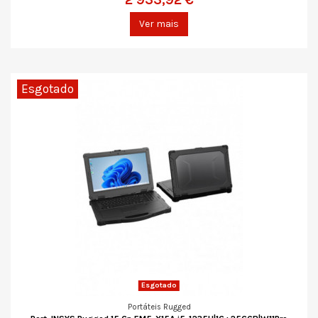
Ver mais
Esgotado
Esgotado
Portáteis Rugged