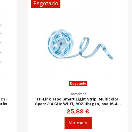
Esgotado
Esgotado
Domótica
 CY-
TP-Link Tapo Smart Light Strip, Multicolor,
crãs
Spec: 2.4 GHz Wi-Fi, 802.11b/g/n, one 16.4...
25,89 €
Ver mais