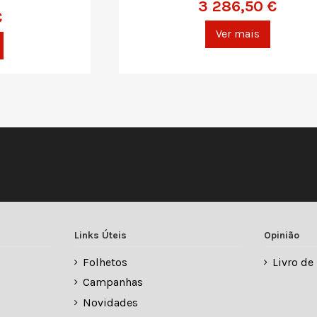
3 286,50 €
€
Ver mais
Links Úteis
Opinião
Folhetos
Livro d
Campanhas
Novidades