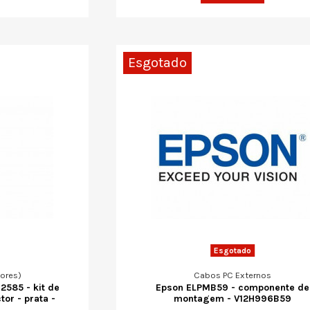
Esgotado
Esgotado
tores)
Cabos PC Externos
2585 - kit de
Epson ELPMB59 - componente de
or - prata -
montagem - V12H996B59