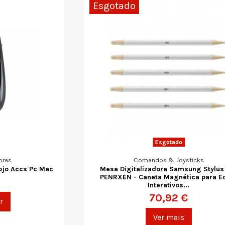
Esgotado
Esgotado
oras
Comandos & Joysticks
ojo Accs Pc Mac
Mesa Digitalizadora Samsung Stylus
PENRXEN - Caneta Magnética para E
Interativos...
70,92 €
r
Ver mais