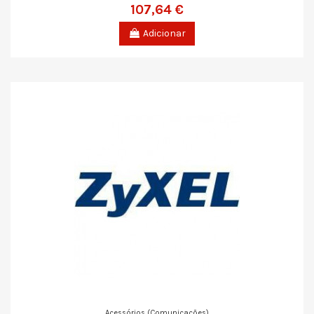
107,64 €
Adicionar
Acessórios (Comunicações)