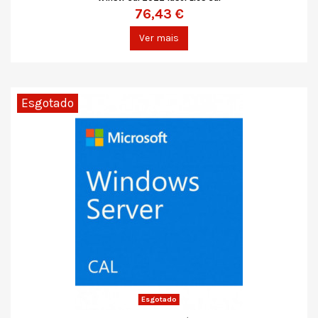
76,43 €
Ver mais
Esgotado
Esgotado