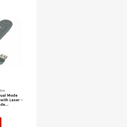
tos
Dual Mode
with Laser -
de...