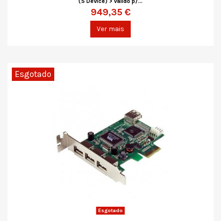
(5 Device) > válido p/...
949,35 €
Ver mais
Esgotado
Esgotado