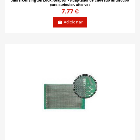
Jabra Kensington Lock Adaptor - Adaptador de cadeado antirroubo
para auricular, alta-voz
7,77 €
Adicionar