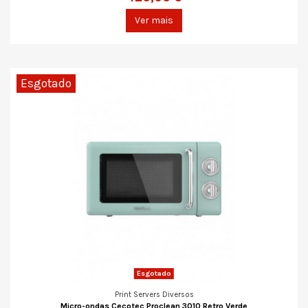
Ver mais
Esgotado
Esgotado
Print Servers Diversos
Micro-ondas Cecotec Proclean 3010 Retro Verde