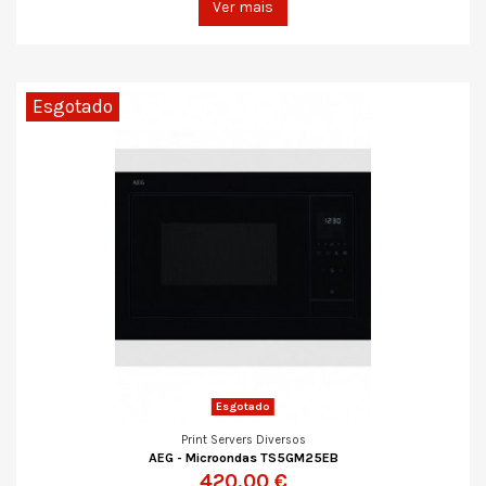
Ver mais
Esgotado
Esgotado
Print Servers Diversos
AEG - Microondas TS5GM25EB
420,00 €