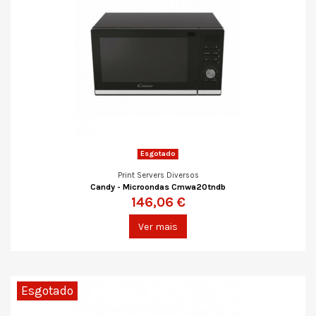
Esgotado
Print Servers Diversos
Candy - Microondas Cmwa20tndb
146,06 €
Ver mais
Esgotado