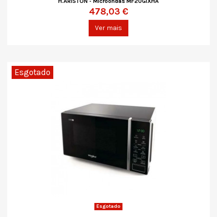
H.ARISTON - Microondas MF20GIXHA
478,03 €
Ver mais
Esgotado
Esgotado