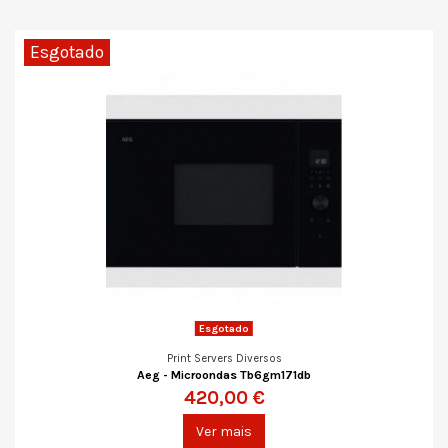
Esgotado
Esgotado
Print Servers Diversos
Aeg - Microondas Tb6gm171db
420,00 €
Ver mais