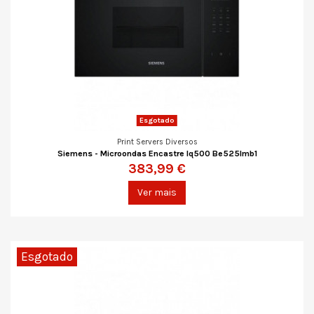
Esgotado
Print Servers Diversos
Siemens - Microondas Encastre Iq500 Be525lmb1
383,99 €
Ver mais
Esgotado