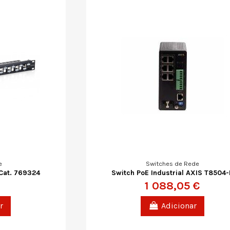
e
Switches de Rede
 Cat. 769324
Switch PoE Industrial AXIS T8504-
1 088,05 €
r
Adicionar