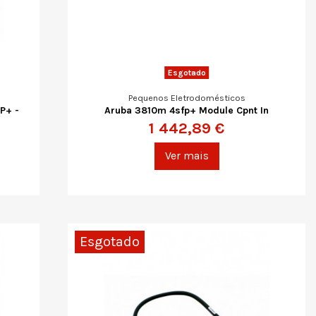
Esgotado
Pequenos Eletrodomésticos
P+ -
Aruba 3810m 4sfp+ Module Cpnt In
1 442,89 €
Ver mais
Esgotado