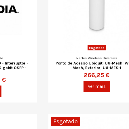
Esgotado
de
Redes Wireless Diversos
 Interruptor -
Ponto de Acesso Ubiquiti U6-Mesh: Wi
Gigabit OSFP -
Mesh, Exterior, U6-MESH
266,25 €
 €
Ver mais
Esgotado