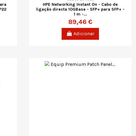
ara
HPE Networking Instant On - Cabo de
AP22
ligação directa 10GBase - SFP+ para SFP+ -
1 m -...
89,46 €
Adicionar