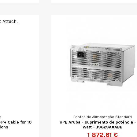
e
Fontes de Alimentação Standard
FP+ Cable for 10
HPE Aruba - suprimento de potência -
ions
Watt - J9829A#ABB
1 872,61 €