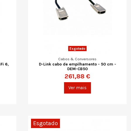
Esgotado
Cabos & Conversores
Fi 6,
D-Link cabo de empilhamento - 50 cm -
DEM-CB50
261,88 €
Ver mais
Esgotado