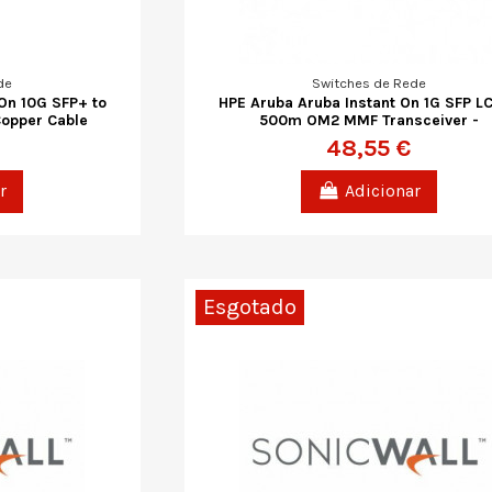
de
Switches de Rede
 On 10G SFP+ to
HPE Aruba Aruba Instant On 1G SFP L
Copper Cable
500m OM2 MMF Transceiver -
48,55 €
r
Adicionar
Esgotado