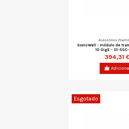
Acessórios (Switc
SonicWall - módulo de tra
10 GigE - 01-SSC
394,31 
Adiciona
Esgotado