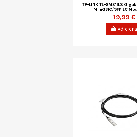
TP-LINK TL-SM311LS Gigab
MiniGBIC/SFP LC Mo
19,99 €
Adiciona