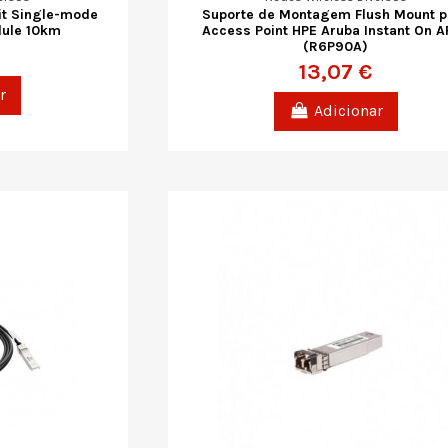
it Single-mode
Suporte de Montagem Flush Mount p
dule 10km
Access Point HPE Aruba Instant On 
(R6P90A)
13,07 €
r
Adicionar