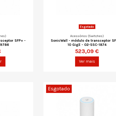
Esgotado
hes)
Acessórios (Switches)
nsceptor SFP+ -
SonicWall - módulo de transceptor SF
-9786
10 GigE - 02-SSC-1874
€
523,09 €
r
Ver mais
Esgotado