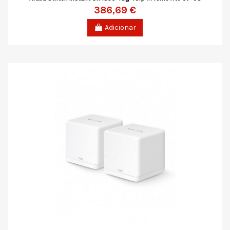
386,69 €
Adicionar