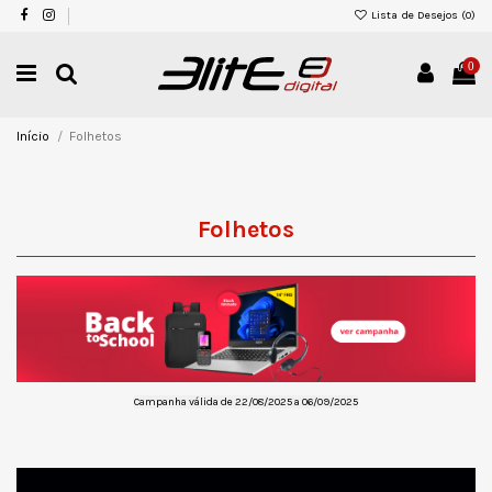
Lista de Desejos (
0
)
0
Início
Folhetos
Folhetos
Campanha válida de 22/08/2025 a 06/09/2025