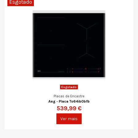
Esgotado
Esgotado
Placas de Encastre
Aeg - Placa To64ib0bfb
539,99 €
Ver mais