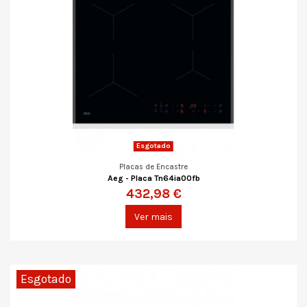
Esgotado
Placas de Encastre
Aeg - Placa Tn64ia00fb
432,98 €
Ver mais
Esgotado