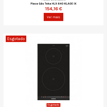
Placa Gás Teka HLX 640 KLA0E IX
154,16 €
Ver mais
Esgotado
Esgotado