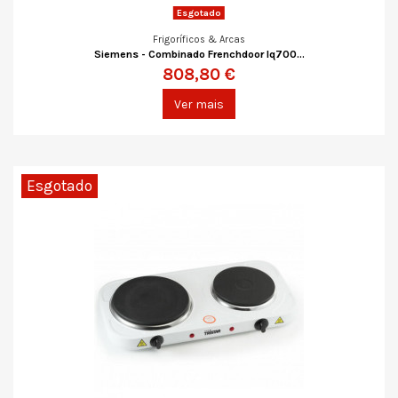
Esgotado
Frigoríficos & Arcas
Siemens - Combinado Frenchdoor Iq700...
808,80 €
Ver mais
Esgotado