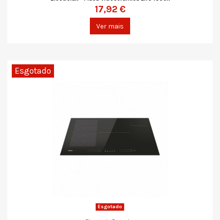
17,92 €
Ver mais
Esgotado
Esgotado