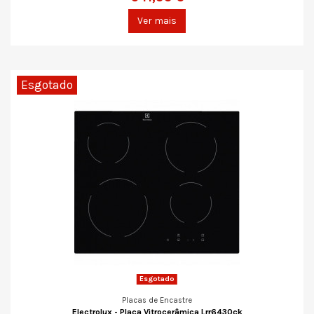
Ver mais
Esgotado
Esgotado
Placas de Encastre
Electrolux - Placa Vitrocerâmica Lrr6430ck