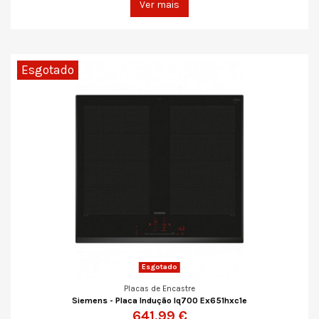
Ver mais
Esgotado
Esgotado
Placas de Encastre
Siemens - Placa Indução Iq700 Ex651hxc1e
641,99 €