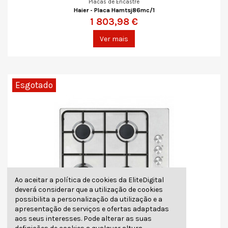
Placas de Encastre
Haier - Placa Hamtsj86mc/1
1 803,98 €
Ver mais
Esgotado
Ao aceitar a política de cookies da EliteDigital
deverá considerar que a utilização de cookies
possibilita a personalização da utilização e a
apresentação de serviços e ofertas adaptadas
aos seus interesses. Pode alterar as suas
Esgotado