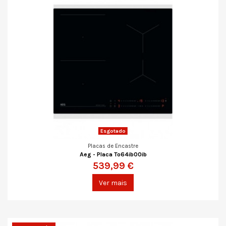
Esgotado
Placas de Encastre
Aeg - Placa To64ib00ib
539,99 €
Ver mais