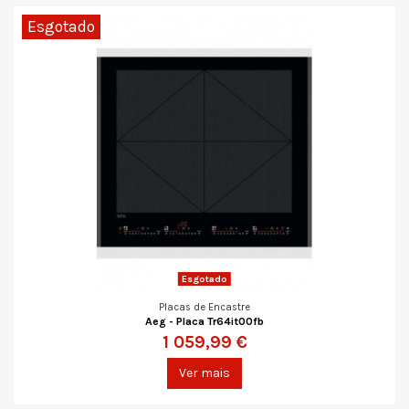
Esgotado
Esgotado
Placas de Encastre
Aeg - Placa Tr64it00fb
1 059,99 €
Ver mais