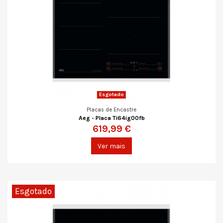
Esgotado
Placas de Encastre
Aeg - Placa Ti64ig00fb
619,99 €
Ver mais
Esgotado