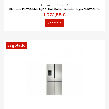
Acessórios (Desktop)
Siemens Eh375fbb1e Iq100, Hob Soltauficiente Negra Eh375fbb1e
1 072,58 €
Ver mais
Esgotado