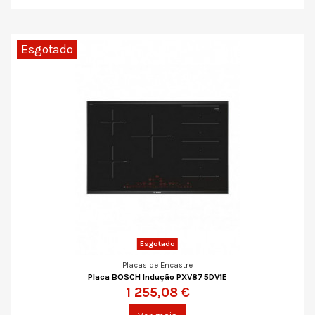
Esgotado
Esgotado
Placas de Encastre
Placa BOSCH Indução PXV875DV1E
1 255,08 €