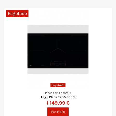
Esgotado
Esgotado
Placas de Encastre
Aeg - Placa Tk95in00fb
1 149,99 €
Ver mais