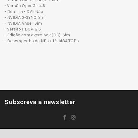
- Versão OpenGL: 4.6
- Dual Link DVI: Não
- NVIDIA G-SYNC: Sim
- NVIDIA Ansel: Sim
- Versão HDCP: 2.3
- Edição com overclock (OC): Sim
- Desempenho da NPU até: 1484 TOPs
Subscreva a newsletter