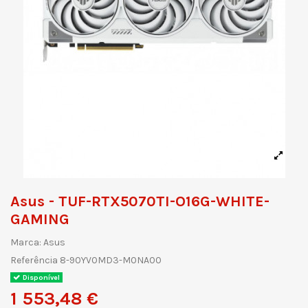
Asus - TUF-RTX5070TI-O16G-WHITE-
GAMING
Marca:
Asus
Referência
8-90YV0MD3-M0NA00
Disponível
1 553,48 €