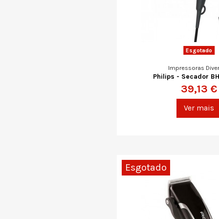
Esgotado
Impressoras Dive
Philips - Secador B
39,13 €
Ver mais
Esgotado