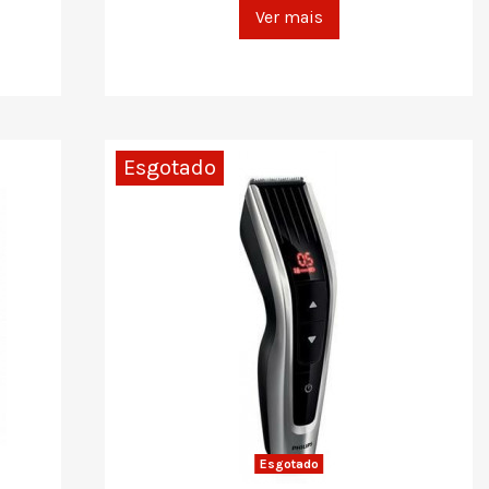
Ver mais
Esgotado
Esgotado