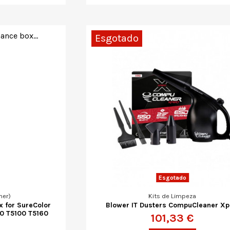
Esgotado
Esgotado
ner)
Kits de Limpeza
 for SureColor
Blower IT Dusters CompuCleaner Xp
0 T5100 T5160
101,33 €