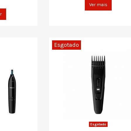
Ver mais
r
Esgotado
Esgotado