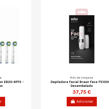
a
Kits de Limpeza
aun EB20-6FFS -
Depiladora Facial Braun Face FS100
an
Desembalado
37,75 €
r
Adicionar