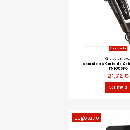
Esgotado
Kits de Limpez
Aparato de Corte de Ca
TN1603F0
21,72 €
Ver mais
Esgotado