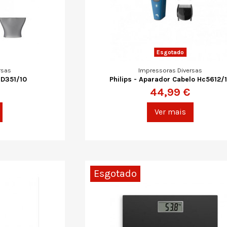
Esgotado
rsas
Impressoras Diversas
HD351/10
Philips - Aparador Cabelo Hc5612/
44,99 €
Ver mais
Esgotado