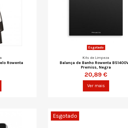
Esgotado
a
Kits de Limpeza
belo Rowenta
Balança de Banho Rowenta BS1400
Premiss, Negra
20,89 €
Ver mais
Esgotado