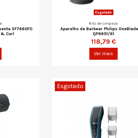
Esgotado
a
Kits de Limpeza
owenta SF7660F0
Aparelho de Barbear Philips OneBlade
 & Curl
QP6651/61
118,79 €
Ver mais
Esgotado