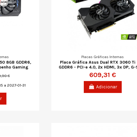
ernas
Placas Gráficas Internas
050 8GB GDDR6,
Placa Gráfica Asus Dual RTX 3060 Ti
mpenho Gaming
GDDR6 - PCI-e 4.0, 2x HDMI, 3x DP, G
609,31 €
,90 €
5 a 2027-01-31
Adicionar
r