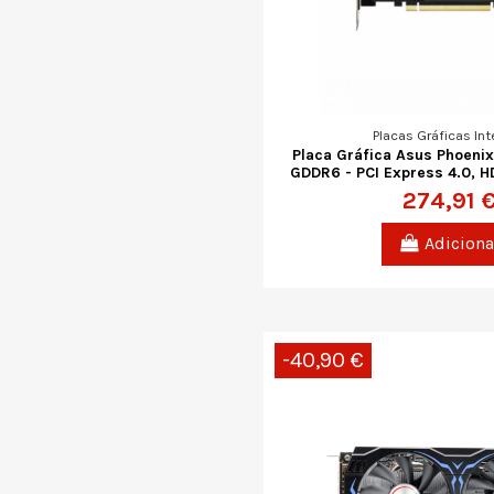
Placas Gráficas Int
Placa Gráfica Asus Phoeni
GDDR6 - PCI Express 4.0, H
274,91 
Adiciona
-40,90 €