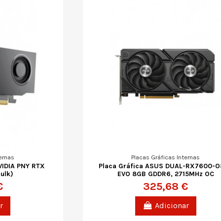
ernas
Placas Gráficas Internas
VIDIA PNY RTX
Placa Gráfica ASUS DUAL-RX7600-
ulk)
EVO 8GB GDDR6, 2715MHz OC
€
325,68 €
r
Adicionar