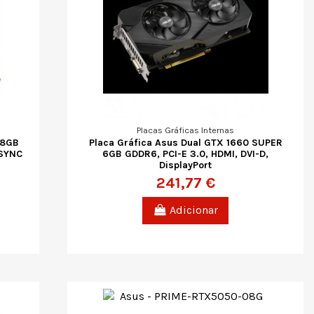
Placas Gráficas Internas
 8GB
Placa Gráfica Asus Dual GTX 1660 SUPER
-SYNC
6GB GDDR6, PCI-E 3.0, HDMI, DVI-D,
DisplayPort
241,77 €
Adicionar