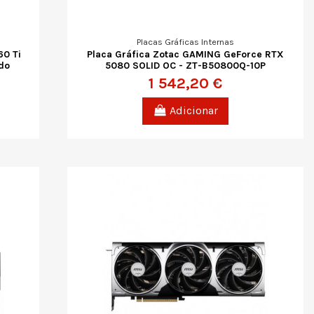
Placas Gráficas Internas
60 Ti
Placa Gráfica Zotac GAMING GeForce RTX
do
5080 SOLID OC - ZT-B50800Q-10P
1 542,20 €
Adicionar