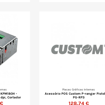
ernas
Placas Gráficas Internas
 KPM180H -
Acessório POS Custom P-ranger Pistol
dpi, Cortador
PG-RP3
 €
128,74 €