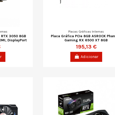
ernas
Placas Gráficas Internas
x RTX 3050 8GB
Placa Gráfica PCIe 8GB ASROCK Pha
DMI, DisplayPort
Gaming RX 6500 XT 8GB
€
195,13 €
r
Adicionar