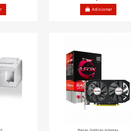
r
Adicionar
OS
Placas Gráficas Internas