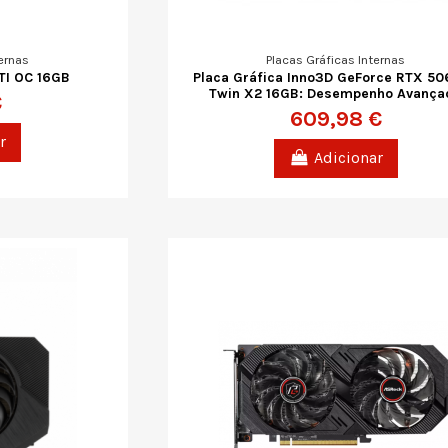
ernas
Placas Gráficas Internas
TI OC 16GB
Placa Gráfica Inno3D GeForce RTX 50
Twin X2 16GB: Desempenho Avança
€
609,98 €
r
Adicionar