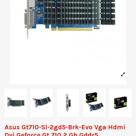
Asus Gt710-Sl-2gd5-Brk-Evo Vga Hdmi
Dvi Geforce Gt 710 2 Gb Gddr5