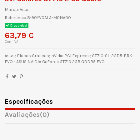
Marca:
Asus
Referência
8-90YV0ALA-M0NA00
Disponível
63,79 €
Com IVA
Asus; Placas Graficas; nVidia PCI Express ; GT710-SL-2GD5-BRK-
EVO - ASUS NVIDIA GeForce GT710 2GB GDDR5 EVO
Especificações
Avaliações
(0)