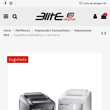
Lista de Desejos (
0
)
0
Início
Periféricos
Impressão | Consumíveis
Impressoras
POS
Tsp143iiiu-230 Wht Eu + Uk Prnt In
Esgotado