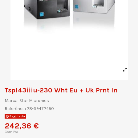
Tsp143iiiu-230 Wht Eu + Uk Prnt In
Marca:
Star Micronics
Referência
28-39472490
Esgotado
242,36 €
Com IVA