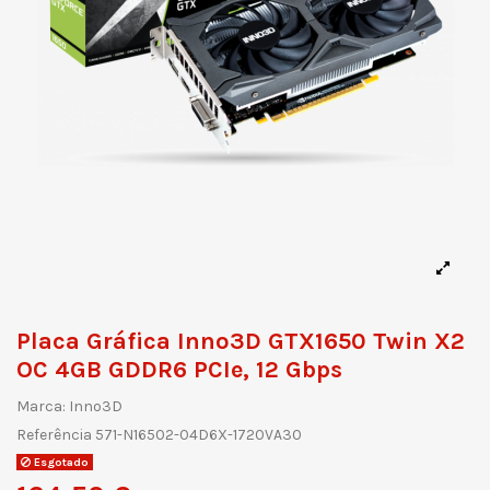
Placa Gráfica Inno3D GTX1650 Twin X2
OC 4GB GDDR6 PCIe, 12 Gbps
Marca:
Inno3D
Referência
571-N16502-04D6X-1720VA30
Esgotado