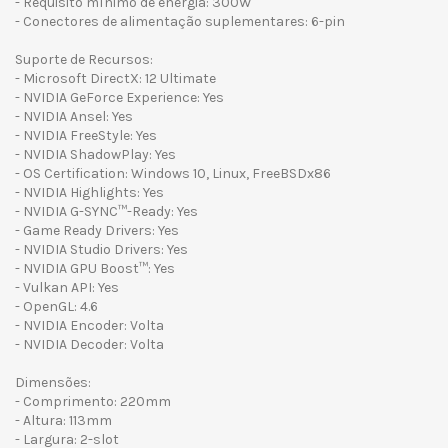
- Requisito mínimo de energia: 300W
- Conectores de alimentação suplementares: 6-pin
Suporte de Recursos:
- Microsoft DirectX: 12 Ultimate
- NVIDIA GeForce Experience: Yes
- NVIDIA Ansel: Yes
- NVIDIA FreeStyle: Yes
- NVIDIA ShadowPlay: Yes
- OS Certification: Windows 10, Linux, FreeBSDx86
- NVIDIA Highlights: Yes
- NVIDIA G-SYNC™-Ready: Yes
- Game Ready Drivers: Yes
- NVIDIA Studio Drivers: Yes
- NVIDIA GPU Boost™: Yes
- Vulkan API: Yes
- OpenGL: 4.6
- NVIDIA Encoder: Volta
- NVIDIA Decoder: Volta
Dimensões:
- Comprimento: 220mm
- Altura: 113mm
- Largura: 2-slot