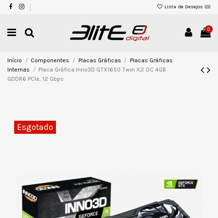
Lista de Desejos (
0
)
0
Início
Componentes
Placas Gráficas
Placas Gráficas
Internas
Placa Gráfica Inno3D GTX1650 Twin X2 OC 4GB
GDDR6 PCIe, 12 Gbps
Esgotado