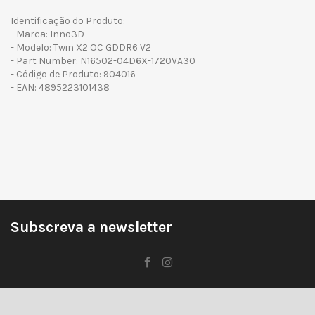
Identificação do Produto:
- Marca: Inno3D
- Modelo: Twin X2 OC GDDR6 V2
- Part Number: N16502-04D6X-1720VA30
- Código de Produto: 904016
- EAN: 4895223101438
Subscreva a newsletter