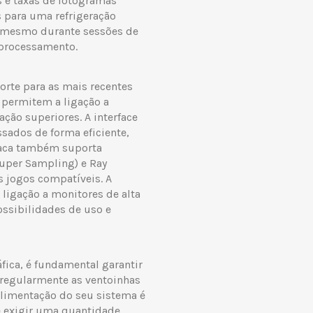
 e taxas de fotogramas
s para uma refrigeração
el mesmo durante sessões de
 processamento.
rte para as mais recentes
 permitem a ligação a
ção superiores. A interface
sados de forma eficiente,
aca também suporta
uper Sampling) e Ray
s jogos compatíveis. A
ligação a monitores de alta
ssibilidades de uso e
fica, é fundamental garantir
regularmente as ventoinhas
 alimentação do seu sistema é
e exigir uma quantidade