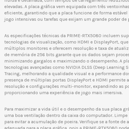
fluida e detalhada, com tempos de carregamento reduzidos
elevadas. A placa gráfica vem equipada com três ventoinha
eficiente, garantindo que a placa funcione de forma estáv
jogo intensivas ou tarefas que exijam um grande poder de
As especificações técnicas da PRIME-RTX5080 incluem supo
tecnologias de visualização, como HDMI e DisplayPort, que
múltiplos monitores e oferecem resolução e taxa de atualiza
de memória de 256 bits garante que os dados sejam proces
minimizando gargalos e maximizando o desempenho. A pl
tecnologias avançadas como NVIDIA DLSS (Deep Learning S
Tracing, melhorando a qualidade visual e a performance do
presença de múltiplas portas DisplayPort e HDMI permite a 
resolução e configurações multi-monitor, expandindo as po
proporcionando uma experiência de jogo mais imersiva.
Para maximizar a vida útil e o desempenho da sua placa grá
uma boa ventilação dentro da caixa do computador. Limpe 
para evitar a acumulação de poeira. Verifique se a fonte de
adequada para a placa gráfica, pois a PRIME-RTX5080 pod