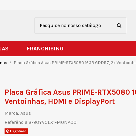
JAS
FRANCHISING
rnas
Placa Gráfica Asus PRIME-RTX5080 16GB GDDR7, 3x Ventoinha
Placa Gráfica Asus PRIME-RTX5080 
Ventoinhas, HDMI e DisplayPort
Marca:
Asus
Referência
8-90YV0LX1-M0NA00
Esgotado