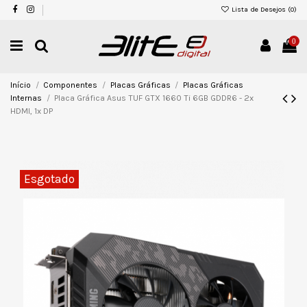
Lista de Desejos (
0
)
0
Início
Componentes
Placas Gráficas
Placas Gráficas
Internas
Placa Gráfica Asus TUF GTX 1660 Ti 6GB GDDR6 - 2x
HDMI, 1x DP
Esgotado