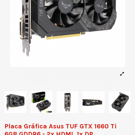
Placa Gráfica Asus TUF GTX 1660 Ti
6GB GDDR6 - 2x HDMI, 1x DP