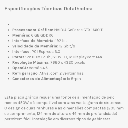
Especificações Técnicas Detalhadas:
Processador Gráfico:
NVIDIA GeForce GTX 1660 Ti
Memória:
6 GB GDDR6
Interface de Memória:
192 bit
Velocidade da Memória:
12 Gbit/s
Interface:
PCI Express 3.0
Portas:
2x HDMI 2.0b, 1x DVI-D, 1x DisplayPort 1.4a
Resolução Máxima:
7680 x 4320 pixels
OpenGL:
Versão 4.6
Refrigeração:
Ativa, com 2 ventoinhas
Conectores de Alimentação:
1x 8-pin
Esta placa gráfica requer uma fonte de alimentação de pelo
menos 450W e é compatível com uma vasta gama de sistemas.
O design de duas ranhuras e as dimensões compactas (205 mm
de comprimento, 124 mm de altura e 46 mm de profundidade)
permitem fácil instalação em diversos tipos de gabinetes.