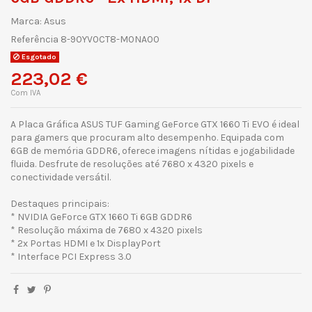
Marca:
Asus
Referência
8-90YV0CT8-M0NA00
Esgotado
223,02 €
Com IVA
A Placa Gráfica ASUS TUF Gaming GeForce GTX 1660 Ti EVO é ideal
para gamers que procuram alto desempenho. Equipada com
6GB de memória GDDR6, oferece imagens nítidas e jogabilidade
fluida. Desfrute de resoluções até 7680 x 4320 pixels e
conectividade versátil.
Destaques principais:
* NVIDIA GeForce GTX 1660 Ti 6GB GDDR6
* Resolução máxima de 7680 x 4320 pixels
* 2x Portas HDMI e 1x DisplayPort
* Interface PCI Express 3.0