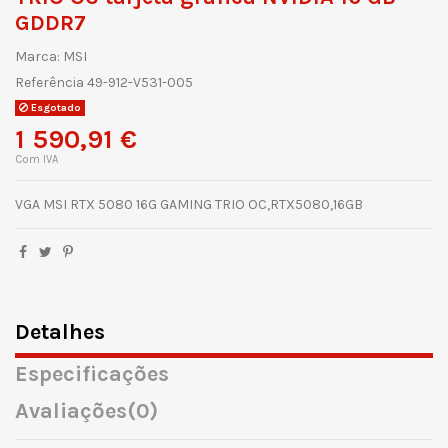
GDDR7
Marca:
MSI
Referência
49-912-V531-005
Esgotado
1 590,91 €
Com IVA
VGA MSI RTX 5080 16G GAMING TRIO OC,RTX5080,16GB
Detalhes
Especificações
Avaliações
(0)