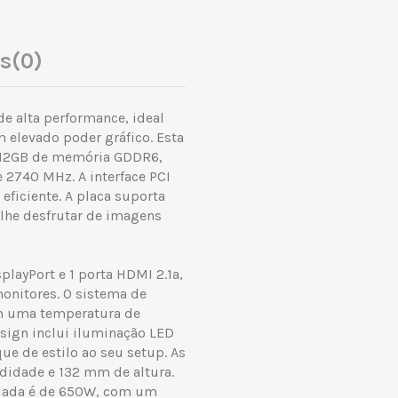
es
(0)
de alta performance, ideal
 elevado poder gráfico. Esta
ce 12GB de memória GDDR6,
 2740 MHz. A interface PCI
eficiente. A placa suporta
lhe desfrutar de imagens
playPort e 1 porta HDMI 2.1a,
monitores. O sistema de
em uma temperatura de
sign inclui iluminação LED
e de estilo ao seu setup. As
idade e 132 mm de altura.
ndada é de 650W, com um