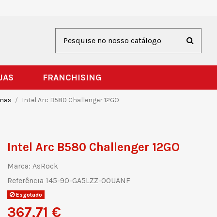
JAS
FRANCHISING
rnas
Intel Arc B580 Challenger 12GO
Intel Arc B580 Challenger 12GO
Marca:
AsRock
Referência
145-90-GA5LZZ-00UANF
Esgotado
367,71 €