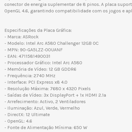
conector de energia suplementar de 8 pinos. A placa suport
OpenGL 4.6, garantindo compatibilidade com os jogos e apl
Especificações da Placa Gráfica:
- Marca: ASRock
- Modelo: Intel Arc A580 Challenger 12GB OC
- MPN: 90-GA5LZZ-00UANF
- EAN: 4711581490031
- Processador Gráfico: Intel Arc A580
- Memória de Vídeo: 12 GB GDDR6
- Frequência: 2740 MHz
- Interface: PCI Express x8 4.0
- Resolução Máxima: 7680 x 4320 Pixels
- Saídas de Vídeo: 3x DisplayPort + 1x HDMI 2.1a
- Arrefecimento: Activo, 2 Ventiladores
- Iluminação: Azul, Verde, Vermelho
- DirectX: 12 Ultimate
- OpenGL: 4.6
- Fonte de Alimentação Mínima: 650 W