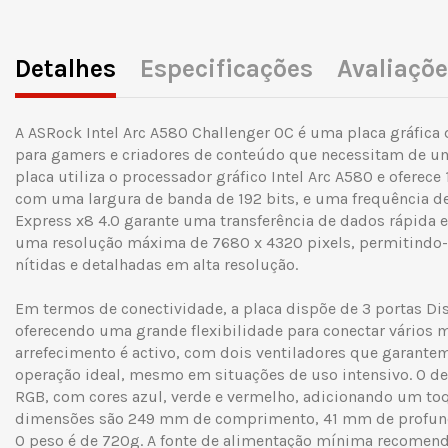
Detalhes
Especificações
Avaliaçõ
A ASRock Intel Arc A580 Challenger OC é uma placa gráfica 
para gamers e criadores de conteúdo que necessitam de um
placa utiliza o processador gráfico Intel Arc A580 e ofere
com uma largura de banda de 192 bits, e uma frequência de
Express x8 4.0 garante uma transferência de dados rápida e 
uma resolução máxima de 7680 x 4320 pixels, permitindo-
nítidas e detalhadas em alta resolução.
Em termos de conectividade, a placa dispõe de 3 portas Dis
oferecendo uma grande flexibilidade para conectar vários 
arrefecimento é activo, com dois ventiladores que garant
operação ideal, mesmo em situações de uso intensivo. O de
RGB, com cores azul, verde e vermelho, adicionando um toqu
dimensões são 249 mm de comprimento, 41 mm de profund
O peso é de 720g. A fonte de alimentação mínima recome