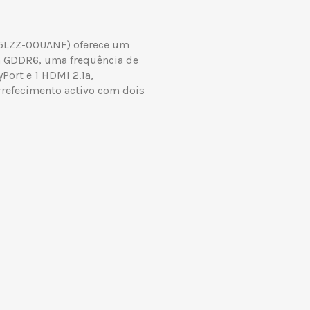
GA5LZZ-00UANF) oferece um
 GDDR6, uma frequência de
Port e 1 HDMI 2.1a,
rrefecimento activo com dois