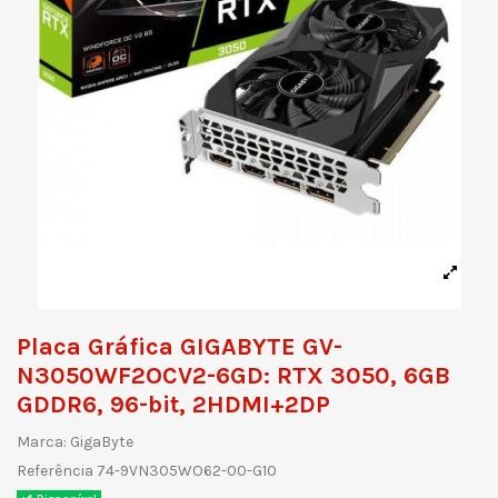
Placa Gráfica GIGABYTE GV-
N3050WF2OCV2-6GD: RTX 3050, 6GB
GDDR6, 96-bit, 2HDMI+2DP
Marca:
GigaByte
Referência
74-9VN305WO62-00-G10