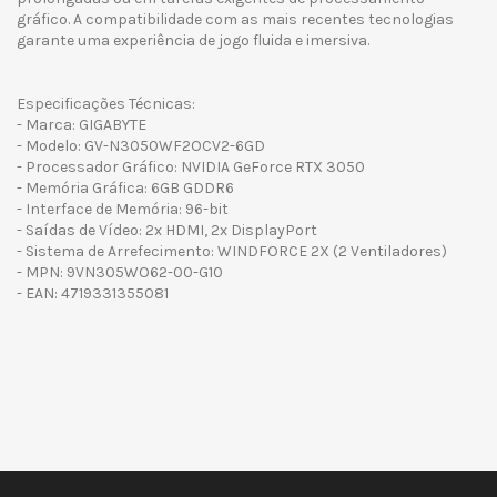
gráfico. A compatibilidade com as mais recentes tecnologias
garante uma experiência de jogo fluida e imersiva.
Especificações Técnicas:
- Marca: GIGABYTE
- Modelo: GV-N3050WF2OCV2-6GD
- Processador Gráfico: NVIDIA GeForce RTX 3050
- Memória Gráfica: 6GB GDDR6
- Interface de Memória: 96-bit
- Saídas de Vídeo: 2x HDMI, 2x DisplayPort
- Sistema de Arrefecimento: WINDFORCE 2X (2 Ventiladores)
- MPN: 9VN305WO62-00-G10
- EAN: 4719331355081