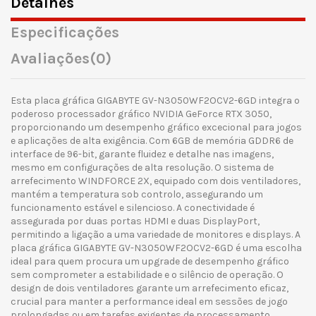
Detalhes
Especificações
Avaliações
(0)
Esta placa gráfica GIGABYTE GV-N3050WF2OCV2-6GD integra o
poderoso processador gráfico NVIDIA GeForce RTX 3050,
proporcionando um desempenho gráfico excecional para jogos
e aplicações de alta exigência. Com 6GB de memória GDDR6 de
interface de 96-bit, garante fluidez e detalhe nas imagens,
mesmo em configurações de alta resolução. O sistema de
arrefecimento WINDFORCE 2X, equipado com dois ventiladores,
mantém a temperatura sob controlo, assegurando um
funcionamento estável e silencioso. A conectividade é
assegurada por duas portas HDMI e duas DisplayPort,
permitindo a ligação a uma variedade de monitores e displays. A
placa gráfica GIGABYTE GV-N3050WF2OCV2-6GD é uma escolha
ideal para quem procura um upgrade de desempenho gráfico
sem comprometer a estabilidade e o silêncio de operação. O
design de dois ventiladores garante um arrefecimento eficaz,
crucial para manter a performance ideal em sessões de jogo
prolongadas ou em tarefas exigentes de processamento