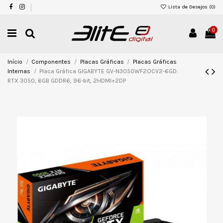
Lista de Desejos (
0
)
0
Início
Componentes
Placas Gráficas
Placas Gráficas
Internas
Placa Gráfica GIGABYTE GV-N3050WF2OCV2-6GD:
RTX 3050, 6GB GDDR6, 96-bit, 2HDMI+2DP