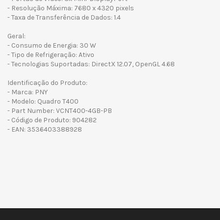
- Resolução Máxima: 7680 x 4320 pixels
- Taxa de Transferência de Dados: 1.4
Geral:
- Consumo de Energia: 30 W
- Tipo de Refrigeração: Ativo
- Tecnologias Suportadas: DirectX 12.07, OpenGL 4.68
Identificação do Produto:
- Marca: PNY
- Modelo: Quadro T400
- Part Number: VCNT400-4GB-PB
- Código de Produto: 904282
- EAN: 3536403388928