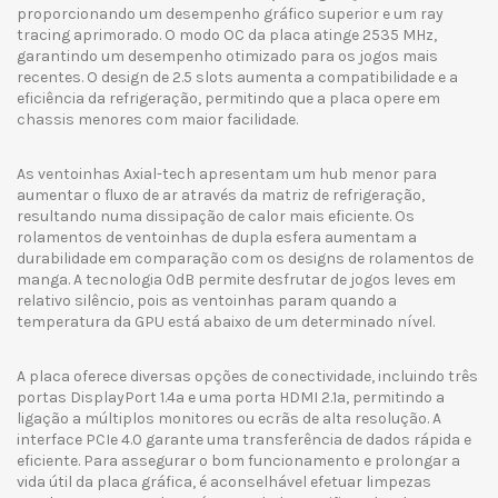
proporcionando um desempenho gráfico superior e um ray
tracing aprimorado. O modo OC da placa atinge 2535 MHz,
garantindo um desempenho otimizado para os jogos mais
recentes. O design de 2.5 slots aumenta a compatibilidade e a
eficiência da refrigeração, permitindo que a placa opere em
chassis menores com maior facilidade.
As ventoinhas Axial-tech apresentam um hub menor para
aumentar o fluxo de ar através da matriz de refrigeração,
resultando numa dissipação de calor mais eficiente. Os
rolamentos de ventoinhas de dupla esfera aumentam a
durabilidade em comparação com os designs de rolamentos de
manga. A tecnologia 0dB permite desfrutar de jogos leves em
relativo silêncio, pois as ventoinhas param quando a
temperatura da GPU está abaixo de um determinado nível.
A placa oferece diversas opções de conectividade, incluindo três
portas DisplayPort 1.4a e uma porta HDMI 2.1a, permitindo a
ligação a múltiplos monitores ou ecrãs de alta resolução. A
interface PCIe 4.0 garante uma transferência de dados rápida e
eficiente. Para assegurar o bom funcionamento e prolongar a
vida útil da placa gráfica, é aconselhável efetuar limpezas