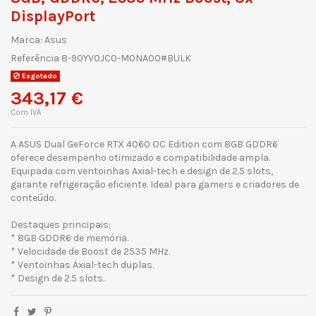
DisplayPort
Marca:
Asus
Referência
8-90YV0JC0-M0NA00#BULK
Esgotado
343,17 €
Com IVA
A ASUS Dual GeForce RTX 4060 OC Edition com 8GB GDDR6
oferece desempenho otimizado e compatibilidade ampla.
Equipada com ventoinhas Axial-tech e design de 2.5 slots,
garante refrigeração eficiente. Ideal para gamers e criadores de
conteúdo.
Destaques principais:
* 8GB GDDR6 de memória.
* Velocidade de Boost de 2535 MHz.
* Ventoinhas Axial-tech duplas.
* Design de 2.5 slots.