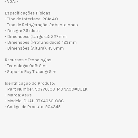
- VGA: -
Especificações Físicas:
- Tipo de Interface: PCIe 4.0
- Tipo de Refrigeração: 2x Ventoinhas
- Design: 2.5 slots
- Dimensões (Largura): 227mm
- Dimensões (Profundidade): 123mm
- Dimensões (Altura): 49.6mm
Recursos e Tecnologias:
- Tecnologia 0dB: Sim
- Suporte Ray Tracing: Sim
Identificação do Produto:
- Part Number: 90YV0JC0-M0NA00#BULK
- Marca: Asus
- Modelo: DUAL-RTX4060-O8G
- Código de Produto: 904345