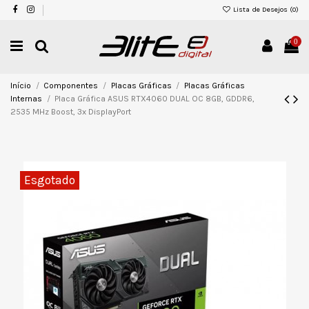
Lista de Desejos (
0
)
0
Início
Componentes
Placas Gráficas
Placas Gráficas
Internas
Placa Gráfica ASUS RTX4060 DUAL OC 8GB, GDDR6,
2535 MHz Boost, 3x DisplayPort
Esgotado