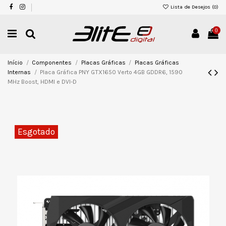
Lista de Desejos (
0
)
0
Início
Componentes
Placas Gráficas
Placas Gráficas
Internas
Placa Gráfica PNY GTX1650 Verto 4GB GDDR6, 1590
MHz Boost, HDMI e DVI-D
Esgotado