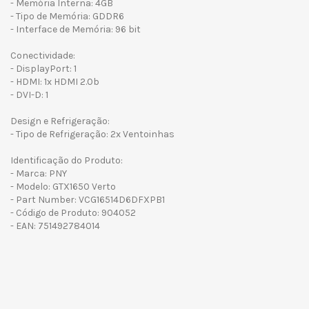
- Memória Interna: 4GB
- Tipo de Memória: GDDR6
- Interface de Memória: 96 bit
Conectividade:
- DisplayPort: 1
- HDMI: 1x HDMI 2.0b
- DVI-D: 1
Design e Refrigeração:
- Tipo de Refrigeração: 2x Ventoinhas
Identificação do Produto:
- Marca: PNY
- Modelo: GTX1650 Verto
- Part Number: VCG16514D6DFXPB1
- Código de Produto: 904052
- EAN: 751492784014