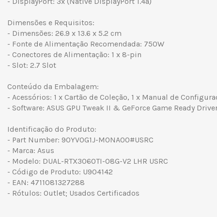
- DisplayPort: 3x (Native DisplayPort 1.4a)
Dimensões e Requisitos:
- Dimensões: 26.9 x 13.6 x 5.2 cm
- Fonte de Alimentação Recomendada: 750W
- Conectores de Alimentação: 1 x 8-pin
- Slot: 2.7 Slot
Conteúdo da Embalagem:
- Acessórios: 1 x Cartão de Coleção, 1 x Manual de Configur
- Software: ASUS GPU Tweak II & GeForce Game Ready Drive
Identificação do Produto:
- Part Number: 90YV0G1J-M0NA00#USRC
- Marca: Asus
- Modelo: DUAL-RTX3060TI-O8G-V2 LHR USRC
- Código de Produto: U904142
- EAN: 4711081327288
- Rótulos: Outlet; Usados Certificados