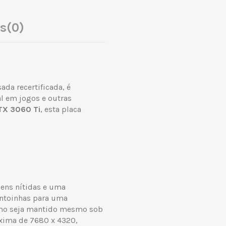
es
(0)
da recertificada, é
l em jogos e outras
TX 3060 Ti
, esta placa
gens nítidas e uma
ventoinhas para uma
imo seja mantido mesmo sob
áxima de 7680 x 4320,