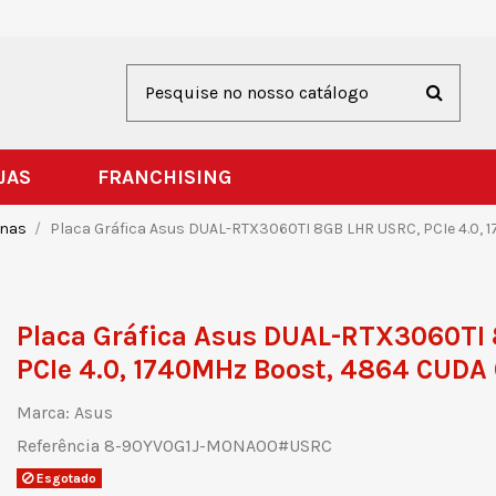
JAS
FRANCHISING
rnas
Placa Gráfica Asus DUAL-RTX3060TI 8GB LHR USRC, PCIe 4.0, 
Placa Gráfica Asus DUAL-RTX3060TI
PCIe 4.0, 1740MHz Boost, 4864 CUDA
Marca:
Asus
Referência
8-90YV0G1J-M0NA00#USRC
Esgotado