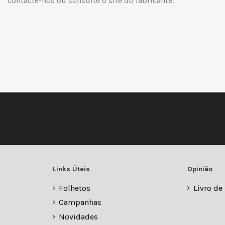
contacte-nos ou consulte o site do fabricante.
Links Úteis
Opinião
Folhetos
Livro d
Campanhas
Novidades