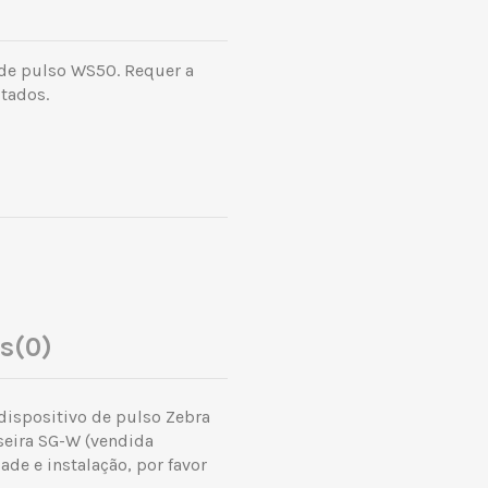
 de pulso WS50. Requer a
itados.
es
(0)
dispositivo de pulso Zebra
seira SG-W (vendida
de e instalação, por favor