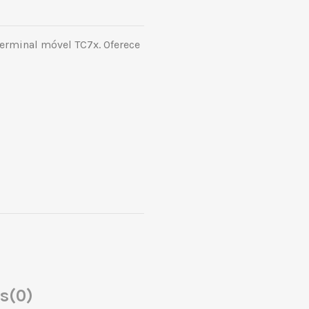
erminal móvel TC7x. Oferece
es
(0)