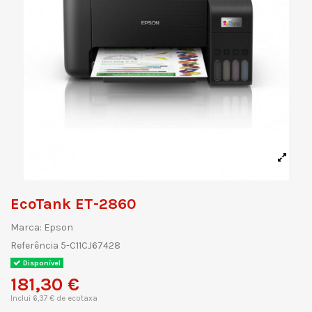
EcoTank ET-2860
Marca:
Epson
Referência
5-C11CJ67428
Disponível
181,30 €
Inclui 6,37 € de ecotaxa