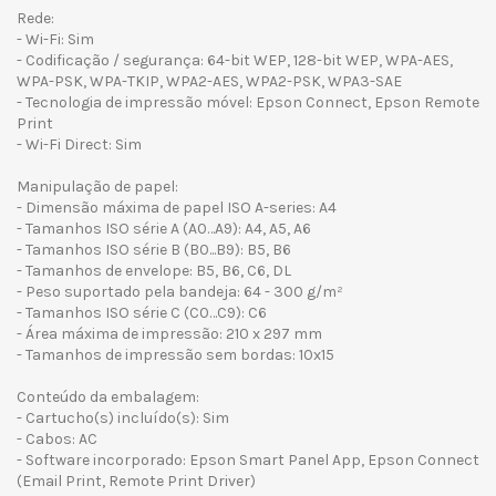
Rede:
- Wi-Fi: Sim
- Codificação / segurança: 64-bit WEP, 128-bit WEP, WPA-AES,
WPA-PSK, WPA-TKIP, WPA2-AES, WPA2-PSK, WPA3-SAE
- Tecnologia de impressão móvel: Epson Connect, Epson Remote
Print
- Wi-Fi Direct: Sim
Manipulação de papel:
- Dimensão máxima de papel ISO A-series: A4
- Tamanhos ISO série A (A0…A9): A4, A5, A6
- Tamanhos ISO série B (B0...B9): B5, B6
- Tamanhos de envelope: B5, B6, C6, DL
- Peso suportado pela bandeja: 64 - 300 g/m²
- Tamanhos ISO série C (C0…C9): C6
- Área máxima de impressão: 210 x 297 mm
- Tamanhos de impressão sem bordas: 10x15
Conteúdo da embalagem:
- Cartucho(s) incluído(s): Sim
- Cabos: AC
- Software incorporado: Epson Smart Panel App, Epson Connect
(Email Print, Remote Print Driver)