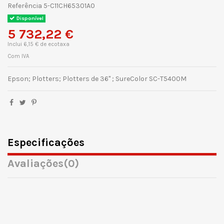
Referência
5-C11CH65301A0
Disponível
5 732,22 €
Inclui 6,15 € de ecotaxa
Com IVA
Epson; Plotters; Plotters de 36" ; SureColor SC-T5400M
Especificações
Avaliações
(0)