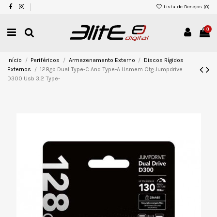
Lista de Desejos (
0
)
0
Início
Periféricos
Armazenamento Externo
Discos Rígidos
Externos
128gb Dual Type-C And Type-A Usmem Otg Jumpdrive
D300 Usb 3.2 Type-