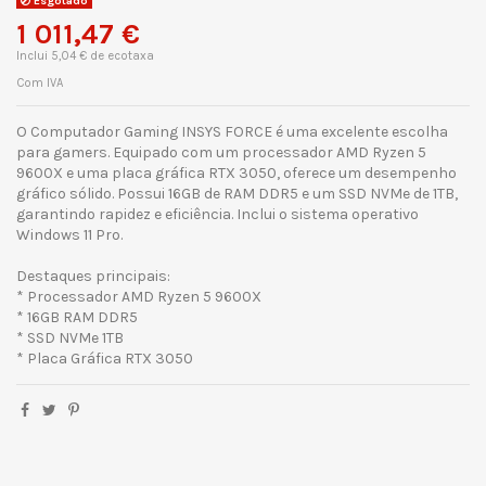
Esgotado
1 011,47 €
Inclui 5,04 € de ecotaxa
Com IVA
O Computador Gaming INSYS FORCE é uma excelente escolha
para gamers. Equipado com um processador AMD Ryzen 5
9600X e uma placa gráfica RTX 3050, oferece um desempenho
gráfico sólido. Possui 16GB de RAM DDR5 e um SSD NVMe de 1TB,
garantindo rapidez e eficiência. Inclui o sistema operativo
Windows 11 Pro.
Destaques principais:
* Processador AMD Ryzen 5 9600X
* 16GB RAM DDR5
* SSD NVMe 1TB
* Placa Gráfica RTX 3050