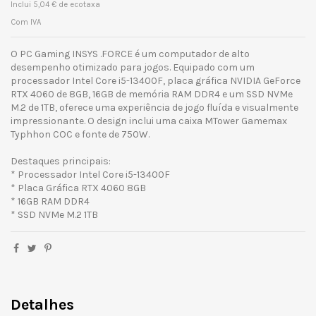
Inclui 5,04 € de ecotaxa
Com IVA
O PC Gaming INSYS .FORCE é um computador de alto
desempenho otimizado para jogos. Equipado com um
processador Intel Core i5-13400F, placa gráfica NVIDIA GeForce
RTX 4060 de 8GB, 16GB de memória RAM DDR4 e um SSD NVMe
M.2 de 1TB, oferece uma experiência de jogo fluída e visualmente
impressionante. O design inclui uma caixa MTower Gamemax
Typhhon COC e fonte de 750W.
Destaques principais:
* Processador Intel Core i5-13400F
* Placa Gráfica RTX 4060 8GB
* 16GB RAM DDR4
* SSD NVMe M.2 1TB
Detalhes