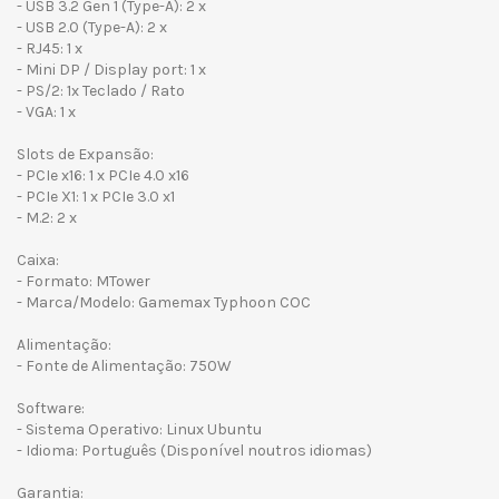
- USB 3.2 Gen 1 (Type-A): 2 x
- USB 2.0 (Type-A): 2 x
- RJ45: 1 x
- Mini DP / Display port: 1 x
- PS/2: 1x Teclado / Rato
- VGA: 1 x
Slots de Expansão:
- PCIe x16: 1 x PCIe 4.0 x16
- PCIe X1: 1 x PCIe 3.0 x1
- M.2: 2 x
Caixa:
- Formato: MTower
- Marca/Modelo: Gamemax Typhoon COC
Alimentação:
- Fonte de Alimentação: 750W
Software:
- Sistema Operativo: Linux Ubuntu
- Idioma: Português (Disponível noutros idiomas)
Garantia: