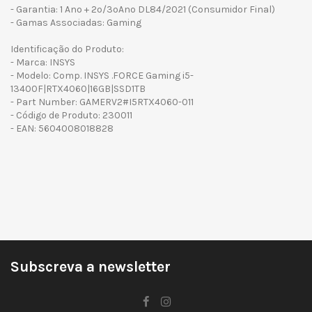
- Garantia: 1 Ano + 2º/3ºAno DL84/2021 (Consumidor Final)
- Gamas Associadas: Gaming
Identificação do Produto:
- Marca: INSYS
- Modelo: Comp. INSYS .FORCE Gaming i5-
13400F|RTX4060|16GB|SSD1TB
- Part Number: GAMERV2#I5RTX4060-011
- Código de Produto: 230011
- EAN: 5604008018828
Subscreva a newsletter