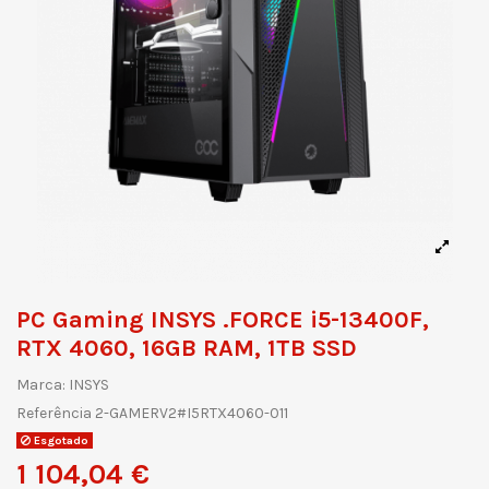
PC Gaming INSYS .FORCE i5-13400F,
RTX 4060, 16GB RAM, 1TB SSD
Marca:
INSYS
Referência
2-GAMERV2#I5RTX4060-011
Esgotado
1 104,04 €