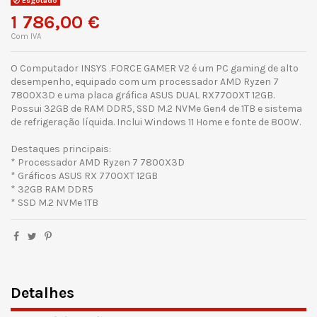
Esgotado
1 786,00 €
Com IVA
O Computador INSYS .FORCE GAMER V2 é um PC gaming de alto
desempenho, equipado com um processador AMD Ryzen 7
7800X3D e uma placa gráfica ASUS DUAL RX7700XT 12GB.
Possui 32GB de RAM DDR5, SSD M.2 NVMe Gen4 de 1TB e sistema
de refrigeração líquida. Inclui Windows 11 Home e fonte de 800W.
Destaques principais:
* Processador AMD Ryzen 7 7800X3D
* Gráficos ASUS RX 7700XT 12GB
* 32GB RAM DDR5
* SSD M.2 NVMe 1TB
Detalhes