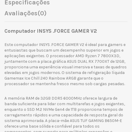
Especificações
Avaliações
(0)
Computador INSYS .FORCE GAMER V2
Este computador INSYS .FORCE GAMER V2 é ideal para gamers e
entusiastas que buscam um desempenho superior em jogos e
aplicações exigentes. O processador AMD Ryzen 7 7800X3D,
juntamente com a placa gráfica ASUS DUAL RX 7700XT de 12GB,
proporciona uma experiência visual imersiva e taxas de quadros
elevadas em jogos modernos. O sistema de refrigeração líquida
Gamemax Ice Chill 240 Rainbow ARGB garante que o
processador se mantenha fresco mesmo sob cargas pesadas.
A memória RAM de 32GB DDR5 6000MHz oferece largura de
banda suficiente para lidar com multitarefas e jogos exigentes,
enquanto o SSD M.2 NVMe Gen4 de 1TB proporciona tempos de
carregamento rápidos e uma capacidade de resposta geral do
sistema aprimorada. A placa-mãe ASUS TUF GAMING B650M-E
oferece uma base sólida e confiável para todos os
componentes, com suporte para múltiplas expansões e