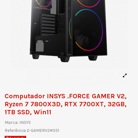
Computador INSYS .FORCE GAMER V2,
Ryzen 7 7800X3D, RTX 7700XT, 32GB,
1TB SSD, Win11
Marca:
INSYS
Referência
2-GAMERV2#051