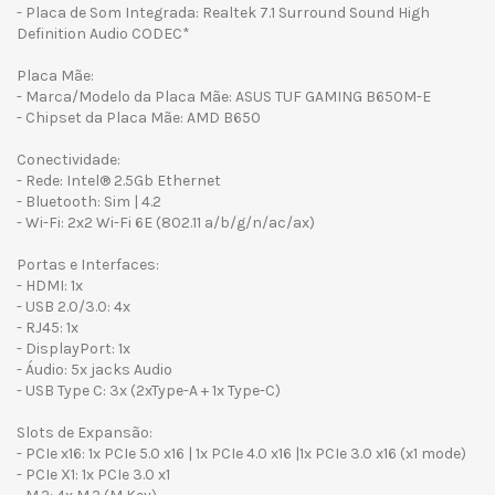
- Placa de Som Integrada: Realtek 7.1 Surround Sound High
Definition Audio CODEC*
Placa Mãe:
- Marca/Modelo da Placa Mãe: ASUS TUF GAMING B650M-E
- Chipset da Placa Mãe: AMD B650
Conectividade:
- Rede: Intel® 2.5Gb Ethernet
- Bluetooth: Sim | 4.2
- Wi-Fi: 2x2 Wi-Fi 6E (802.11 a/b/g/n/ac/ax)
Portas e Interfaces:
- HDMI: 1x
- USB 2.0/3.0: 4x
- RJ45: 1x
- DisplayPort: 1x
- Áudio: 5x jacks Audio
- USB Type C: 3x (2xType-A + 1x Type-C)
Slots de Expansão:
- PCIe x16: 1x PCIe 5.0 x16 | 1x PCIe 4.0 x16 |1x PCIe 3.0 x16 (x1 mode)
- PCIe X1: 1x PCIe 3.0 x1