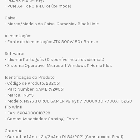
- M.2: 4x M.2 (M Key)
- PCIe X4: 1x PCIe 4.0 x4 (x4 mode)
Caixa:
- Marca/Modelo da Caixa: GameMax Black Hole
Alimentação:
- Fonte de Alimentação: ATX 800W 80+ Bronze
Software:
- Idioma: Português (Disponível noutros idiomas)
- Sistema Operativo: Microsoft Windows 11 Home Plus
Identificação do Produto:
- Código de Produto: 232051
- Part Number: GAMERV2#051
- Marca: INSYS
- Modelo: NSYS .FORCE GAMER V2 Ryz 7-7800X3D 7700XT 32GB
1Tb Win11
- EAN: 5604008018729
- Gamas Associadas: Gaming; .Force
Garantia:
- Garantia: 1 Ano + 2º/3ºAno DL84/2021 (Consumidor Final)