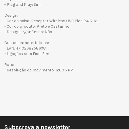
- Plug and Play: Sim
Design:
- Cor da caixa: Receptor Wireless USB Pico 2.4 GHz
- Cor do produto: Preto e Castanho
- Design ergonómico: Não
Outras características:
- EAN: 4710268258698
- Ligações sem Fios: Sim
Rato:
- Resolução do movimento: 1200 PPP
Subscreva a newsletter