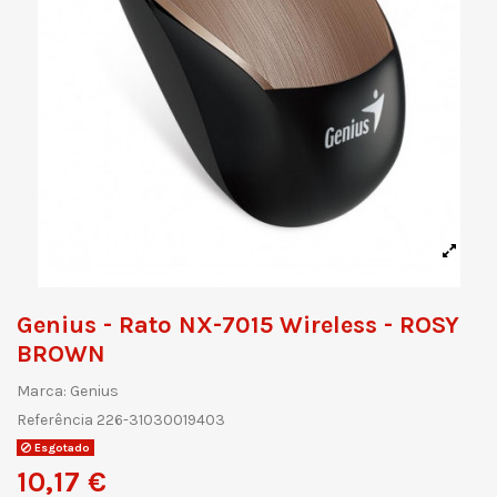
Genius - Rato NX-7015 Wireless - ROSY
BROWN
Marca:
Genius
Referência
226-31030019403
Esgotado
10,17 €