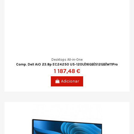
Desktops All-in-One
Comp. Dell AiO 23.8p EC24250 U5-120U|16GB|512GB|W11Pro
1 187,48 €
Adicionar