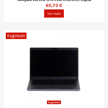
Carregador Dell 65W 19.5V 3.34A 4.5x3.0mm, Original
65,73 €
Ver mais
Esgotado
Esgotado