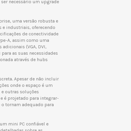
 ser necessário um upgrade
prise, uma versão robusta e
 e industriais, oferecendo
ecificações de conectividade
Type-A, assim como uma
s adicionais (VGA, DVI,
PC para as suas necessidades
cionada através de hubs
reta. Apesar de não incluir
cações onde o espaço é um
 e outras soluções
 é projetado para integrar-
de o tornam adequado para
um mini PC confiável e
 detalhadas sobre as