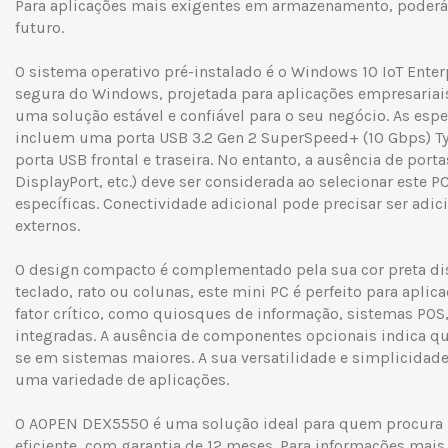
Para aplicações mais exigentes em armazenamento, poderá
futuro.
O sistema operativo pré-instalado é o Windows 10 IoT Enter
segura do Windows, projetada para aplicações empresariais
uma solução estável e confiável para o seu negócio. As esp
incluem uma porta USB 3.2 Gen 2 SuperSpeed+ (10 Gbps) 
porta USB frontal e traseira. No entanto, a ausência de porta
DisplayPort, etc.) deve ser considerada ao selecionar este 
específicas. Conectividade adicional pode precisar ser adi
externos.
O design compacto é complementado pela sua cor preta disc
teclado, rato ou colunas, este mini PC é perfeito para apli
fator crítico, como quiosques de informação, sistemas POS,
integradas. A ausência de componentes opcionais indica que
se em sistemas maiores. A sua versatilidade e simplicida
uma variedade de aplicações.
O AOPEN DEX5550 é uma solução ideal para quem procura 
eficiente, com garantia de 12 meses. Para informações mais